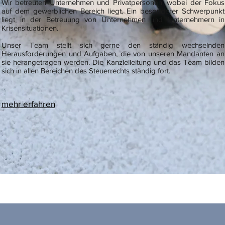
Wir betreuten Unternehmen und Privatpersonen, wobei der Fokus
auf dem gewerblichen Bereich liegt. Ein besonderer Schwerpunkt
liegt in der Betreuung von Unternehmen und Unternehmern in
Krisensituationen.
Unser Team stellt sich gerne den ständig wechselnden
Herausforderungen und Aufgaben, die von unseren Mandanten an
sie herangetragen werden. Die Kanzleileitung und das Team bilden
sich in allen Bereichen des Steuerrechts ständig fort.
mehr erfahren