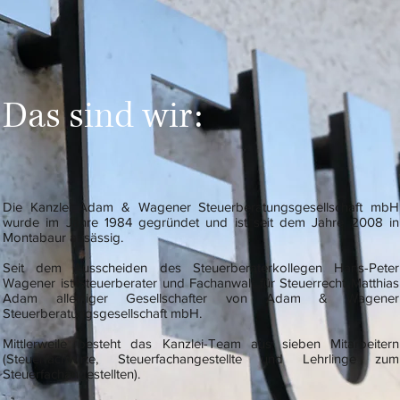
Das sind wir:
Die Kanzlei Adam & Wagener Steuerberatungsgesellschaft mbH
wurde im Jahre 1984 gegründet und ist seit dem Jahre 2008 in
Montabaur ansässig.
Seit dem Ausscheiden des Steuerberaterkollegen Hans-Peter
Wagener ist Steuerberater und Fachanwalt für Steuerrecht Matthias
Adam alleiniger Gesellschafter von Adam & Wagener
Steuerberatungsgesellschaft mbH.
Mittlerweile besteht das Kanzlei-Team aus sieben Mitarbeitern
(Steuerfachwirte, Steuerfachangestellte und Lehrlinge zum
Steuerfachangestellten).